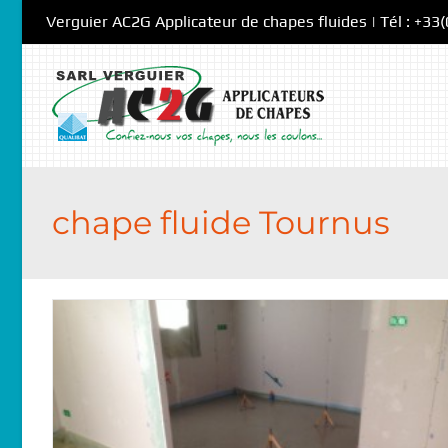
Skip
Verguier AC2G Applicateur de chapes fluides | Tél : +33
to
content
chape fluide Tournus