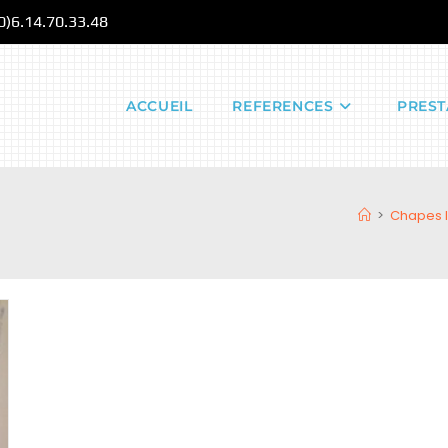
(0)6.14.70.33.48
ACCUEIL
REFERENCES
PREST
>
Chapes l