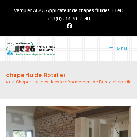
Skip
Verguier AC2G Applicateur de chapes fluides | Tél :
to
content
+33(0)6.14.70.33.48
MENU
chape fluide Rotalier
>
Chapes liquides dans le département de l’Ain
>
chape fluide