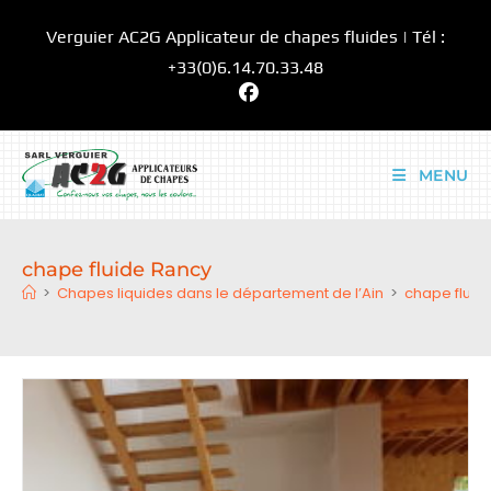
Skip
Verguier AC2G Applicateur de chapes fluides | Tél :
to
content
+33(0)6.14.70.33.48
MENU
chape fluide Rancy
>
Chapes liquides dans le département de l’Ain
>
chape fluid