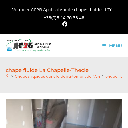
Skip
Verguier AC2G Applicateur de chapes fluides | Tél :
to
content
+33(0)6.14.70.33.48
MENU
chape fluide La Chapelle-Thecle
>
Chapes liquides dans le département de l’Ain
>
chape fluid