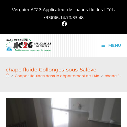
Skip
Verguier AC2G Applicateur de chapes fluides | Tél :
to
content
+33(0)6.14.70.33.48
MENU
chape fluide Collonges-sous-Salève
>
Chapes liquides dans le département de l’Ain
>
chape fluid