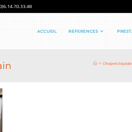
(0)6.14.70.33.48
ACCUEIL
REFERENCES
PREST
ain
>
Chapes liquide