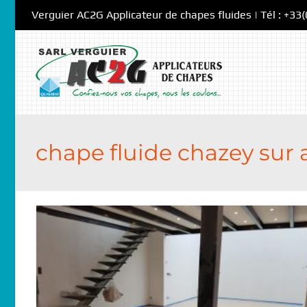
Skip
Verguier AC2G Applicateur de chapes fluides | Tél : +33
to
content
chape fluide chazey sur 