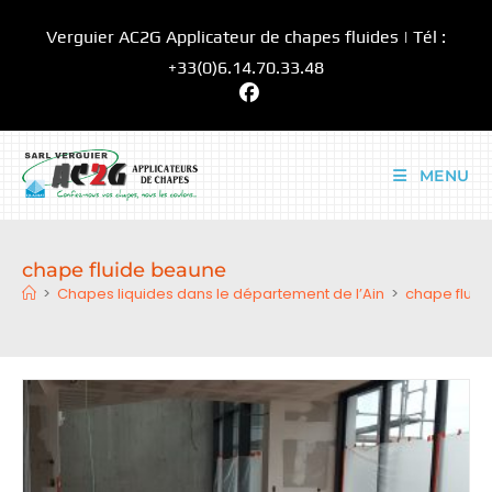
Skip
Verguier AC2G Applicateur de chapes fluides | Tél :
to
content
+33(0)6.14.70.33.48
MENU
chape fluide beaune
>
Chapes liquides dans le département de l’Ain
>
chape flui