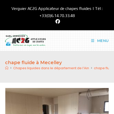
Skip
Verguier AC2G Applicateur de chapes fluides | Tél :
to
content
+33(0)6.14.70.33.48
MENU
chape fluide à Mecelley
>
Chapes liquides dans le département de l’Ain
>
chape fluid