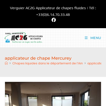
Skip
Verguier AC2G Applicateur de chapes fluides | Tél :
to
content
+33(0)6.14.70.33.48
MENU
applicateur de chape Mercurey
>
Chapes liquides dans le département de l’Ain
>
applicateur