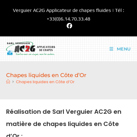
Skip
Verguier AC2G Applicateur de chapes fluides | Tél :
to
content
+33(0)6.14.70.33.48
MENU
Chapes liquides en Côte d’Or
>
Chapes liquides en Côte d’Or
Réalisation de Sarl Verguier AC2G en
matière de chapes liquides en Côte
d’Or :