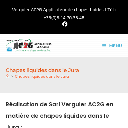
Skip
Verguier AC2G Applicateur de chapes fluides | Tél :
to
content
+33(0)6.14.70.33.48
MENU
Chapes liquides dans le Jura
>
Chapes liquides dans le Jura
Réalisation de Sarl Verguier AC2G en
matière de chapes liquides dans le
Jura :