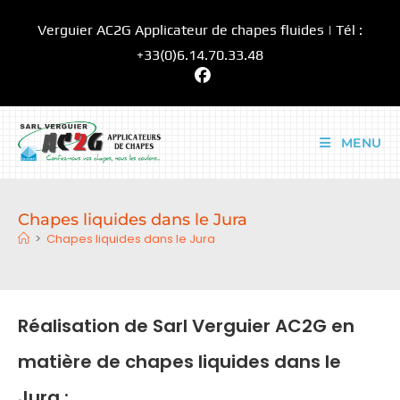
Skip
Verguier AC2G Applicateur de chapes fluides | Tél :
to
content
+33(0)6.14.70.33.48
MENU
Chapes liquides dans le Jura
>
Chapes liquides dans le Jura
Réalisation de Sarl Verguier AC2G en
matière de chapes liquides dans le
Jura :