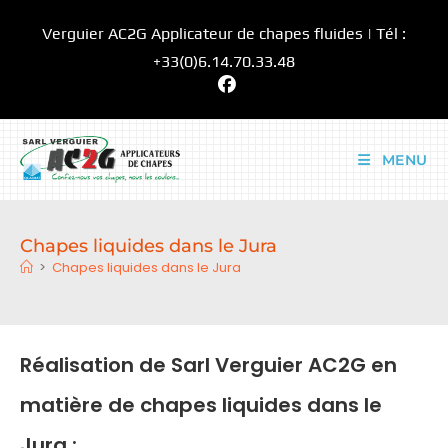
Skip
Verguier AC2G Applicateur de chapes fluides | Tél :
to
content
+33(0)6.14.70.33.48
MENU
Chapes liquides dans le Jura
>
Chapes liquides dans le Jura
Réalisation de Sarl Verguier AC2G en
matière de chapes liquides dans le
Jura :