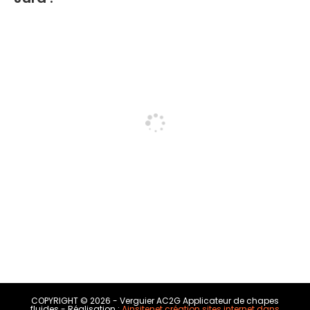
COPYRIGHT © 2026 - Verguier AC2G Applicateur de chapes
fluides - Réalisation :
Ainsitenet création sites internet dans